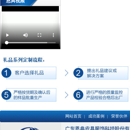
恩典视频
网站首页
成功案例
荣誉伙伴
|
|