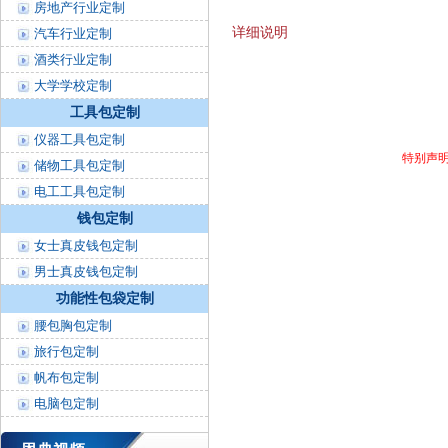
房地产行业定制
详细说明
汽车行业定制
酒类行业定制
大学学校定制
工具包定制
仪器工具包定制
特别声
储物工具包定制
电工工具包定制
钱包定制
女士真皮钱包定制
男士真皮钱包定制
功能性包袋定制
腰包胸包定制
旅行包定制
帆布包定制
电脑包定制